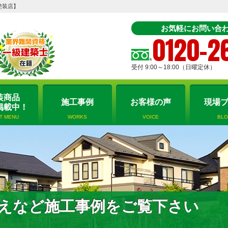
塗装店】
お気軽にお問い合わ
0120-2
受付 9:00～18:00（日曜定休）
装商品
施工事例
お客様の声
現場
掲載中！
NT MENU
WORKS
VOICE
BL
えなど施工事例をご覧下さい