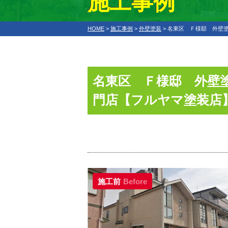
施工事例
HOME
>
施工事例
>
外壁塗装
>
名東区 Ｆ様邸 外壁塗
名東区 Ｆ様邸 外壁塗
門店【フルヤマ塗装店
施工前
Before