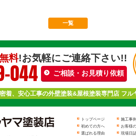
一覧
無料
!お気軽にご連絡下さい!!
9-044
ご相談・お見積り依頼
密着、安心工事の外壁塗装&屋根塗装専門店 フル
トップページ
施工事
初めての方へ
お客様
選ばれる理由
現場日