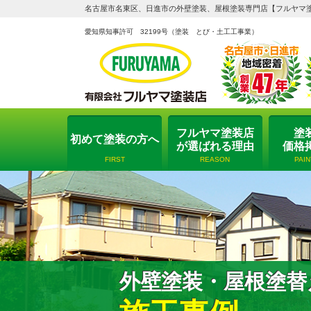
名古屋市名東区、日進市の外壁塗装、屋根塗装専門店【フルヤマ
愛知県知事許可 32199号
（塗装 とび・土工工事業）
フルヤマ塗装店
塗
初めて塗装の方へ
が選ばれる理由
価格
FIRST
REASON
PAI
外壁塗装・屋根塗替