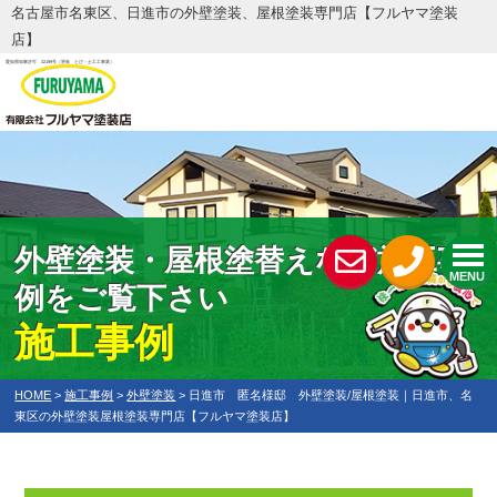
名古屋市名東区、日進市の外壁塗装、屋根塗装専門店【フルヤマ塗装
店】
愛知県知事許可 32199号
（塗装 とび・土工工事業）
外壁塗装・屋根塗替えなど施工事
MENU
例をご覧下さい
施工事例
HOME
>
施工事例
>
外壁塗装
>
日進市 匿名様邸 外壁塗装/屋根塗装｜日進市、名
東区の外壁塗装屋根塗装専門店【フルヤマ塗装店】