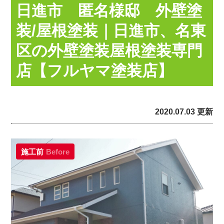
日進市 匿名様邸 外壁塗
装/屋根塗装｜日進市、名東
区の外壁塗装屋根塗装専門
店【フルヤマ塗装店】
2020.07.03 更新
施工前
Before