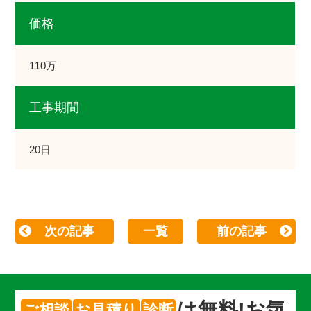
価格
110万
工事期間
20日
次の記事
一覧
前の記事
は
無料
!お気
ご相談
お見積り
診断