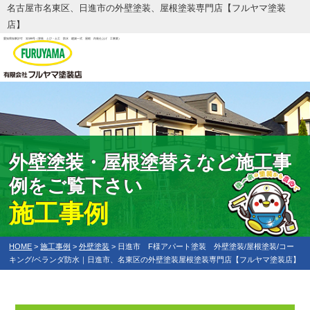
名古屋市名東区、日進市の外壁塗装、屋根塗装専門店【フルヤマ塗装
店】
愛知県知事許可 32199号
（塗装 とび・土工 防水 建築一式 屋根 内装仕上げ 工事業）
外壁塗装・屋根塗替えなど施工事
例をご覧下さい
施工事例
HOME
>
施工事例
>
外壁塗装
>
日進市 F様アパート塗装 外壁塗装/屋根塗装/コー
キング/ベランダ防水｜日進市、名東区の外壁塗装屋根塗装専門店【フルヤマ塗装店】