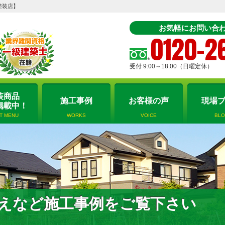
塗装店】
お気軽にお問い合わ
0120-2
受付 9:00～18:00（日曜定休）
装商品
施工事例
お客様の声
現場
掲載中！
NT MENU
WORKS
VOICE
BL
えなど施工事例をご覧下さい