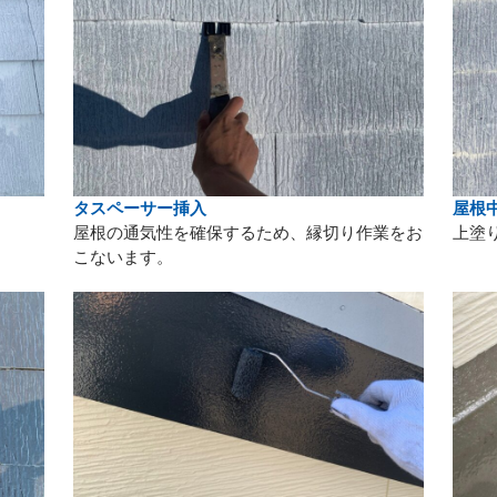
タスペーサー挿入
屋根
。
屋根の通気性を確保するため、縁切り作業をお
上塗
こないます。