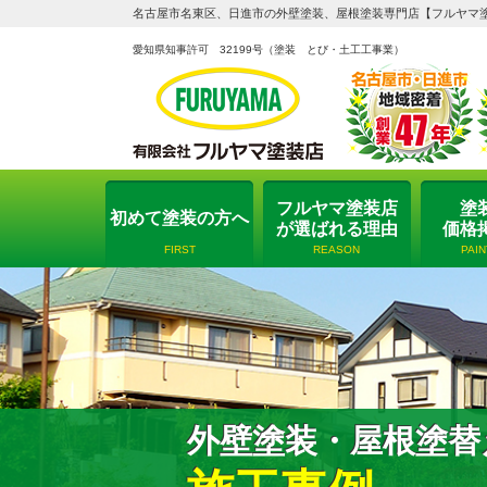
名古屋市名東区、日進市の外壁塗装、屋根塗装専門店【フルヤマ
愛知県知事許可 32199号
（塗装 とび・土工工事業）
フルヤマ塗装店
塗
初めて塗装の方へ
が選ばれる理由
価格
FIRST
REASON
PAI
外壁塗装・屋根塗替