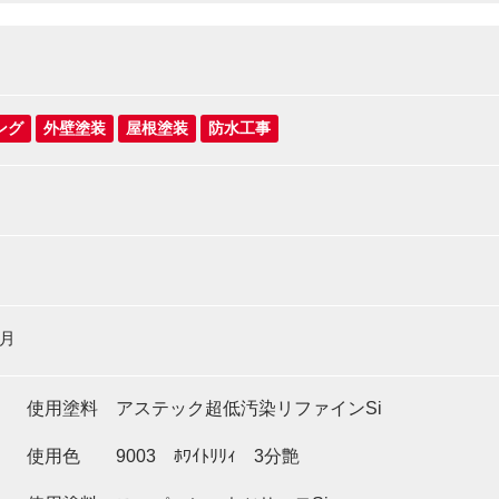
ング
外壁塗装
屋根塗装
防水工事
8月
】 使用塗料 アステック超低汚染リファインSi
 9003 ﾎﾜｲﾄﾘﾘｨ 3分艶