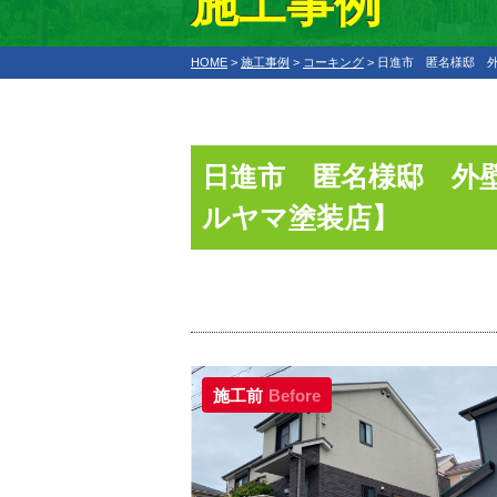
施工事例
HOME
>
施工事例
>
コーキング
>
日進市 匿名様邸 外
日進市 匿名様邸 外壁
ルヤマ塗装店】
施工前
Before