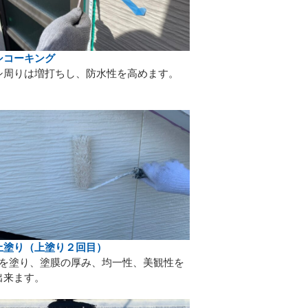
シコーキング
シ周りは増打ちし、防水性を高めます。
上塗り（上塗り２回目）
目を塗り、塗膜の厚み、均一性、美観性を
出来ます。