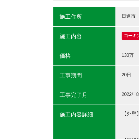
日進市
施工住所
施工内容
コーキ
130万
価格
20日
工事期間
2022年
工事完了月
【外壁
施工内容詳細
使用色