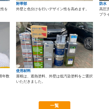
附帯部
防水
観性を
外壁と色分けを行いデザイン性を高めます。
高圧
プラ
使用材料
用年数
屋根は、遮熱塗料、外壁は低汚染塗料をご選択
いただきました。
一覧