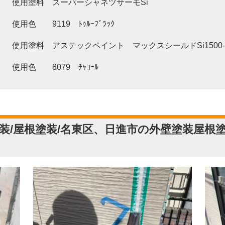
】 使用塗料 スーパーシャネツサーモSi
 9119 ﾄｩﾙｰﾌﾞﾗｯｸ
】 使用塗料 アステックペイント マックスシールドSi1500-
 8079 ﾁｬｺｰﾙ
装/屋根塗装/名東区、日進市の外壁塗装屋根