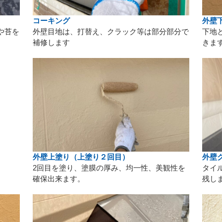
コーキング
外壁
や苔を
外壁目地は、打替え、クラック等は部分部分で
下地
補修します
きま
外壁上塗り（上塗り２回目）
外壁
2回目を塗り、塗膜の厚み、均一性、美観性を
タイ
確保出来ます。
残し