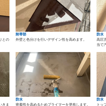
附帯部
防水
りとの
外壁と色分けを行いデザイン性を高めます。
高圧
当て
防水
防水
いきま
密着性を高めるためプライマーを塗布します。
トッ