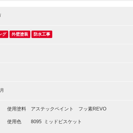
市
ング
外壁塗装
防水工事
6月
】 使用塗料 アステックペイント フッ素REVO
色 8095 ミッドビスケット