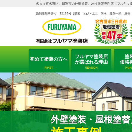
名古屋市名東区、日進市の外壁塗装、屋根塗装専門店【フルヤマ
愛知県知事許可 32199号
（塗装 とび・土工 防水 建築一式 屋根
フルヤマ塗装店
塗
初めて塗装の方へ
が選ばれる理由
価格
FIRST
REASON
PAI
外壁塗装・屋根塗替