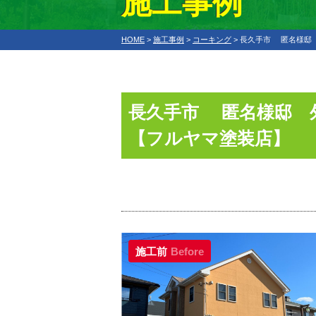
施工事例
HOME
>
施工事例
>
コーキング
>
長久手市 匿名様邸 
長久手市 匿名様邸 
【フルヤマ塗装店】
施工前
Before