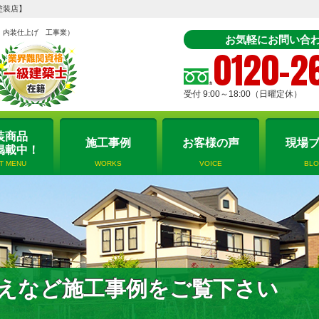
塗装店】
 内装仕上げ 工事業）
お気軽にお問い合わ
0120-2
受付 9:00～18:00（日曜定休）
装商品
施工事例
お客様の声
現場
掲載中！
NT MENU
WORKS
VOICE
BL
えなど施工事例をご覧下さい