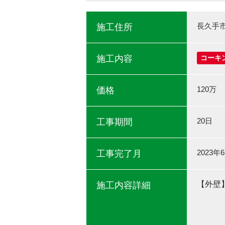
長久手
施工住所
施工内容
コーキ
120万
価格
20日
工事期間
2023年
工事完了月
【外壁
施工内容詳細
使用