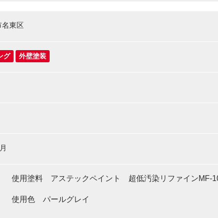
市名東区
ング
外壁塗装
3月
】 使用塗料 アステックペイント 超低汚染リファインMF-10
色 パールグレイ