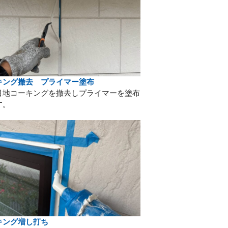
キング撤去 プライマー塗布
目地コーキングを撤去しプライマーを塗布
す。
キング増し打ち