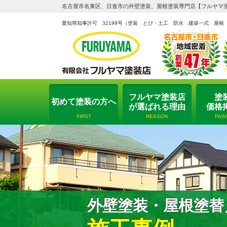
名古屋市名東区、日進市の外壁塗装、屋根塗装専門店【フルヤマ
愛知県知事許可 32199号
（塗装 とび・土工 防水 建築一式 屋根
フルヤマ塗装店
塗
初めて塗装の方へ
が選ばれる理由
価格
FIRST
REASON
PAI
外壁塗装・屋根塗替