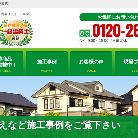
塗装店】
 内装仕上げ 工事業）
お気軽にお問い合わ
0120-2
受付 9:00～18:00（日曜定休）
装商品
施工事例
お客様の声
現場
掲載中！
NT MENU
WORKS
VOICE
BL
えなど施工事例をご覧下さい