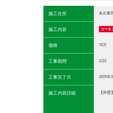
名古屋
施工住所
施工内容
コーキ
70万
価格
12日
工事期間
2025年
工事完了月
【外壁
施工内容詳細
使用