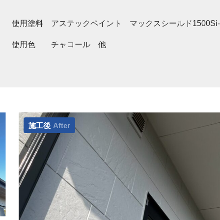
】 使用塗料 アステックペイント マックスシールド1500Si-
色 チャコール 他
施工後
After